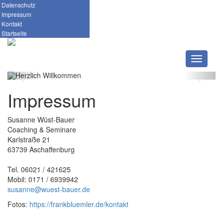
Herzlich
Datenschutz
Impressum
Willkommen
Kontakt
Startseite
bei Susanne Wüst-Bauer
Navigati
Impressum
Susanne Wüst-Bauer
Coaching & Seminare
Karlstraße 21
63739 Aschaffenburg
Tel. 06021 / 421625
Mobil: 0171 / 6939942
susanne@wuest-bauer.de
Fotos:
https://frankbluemler.de/kontakt